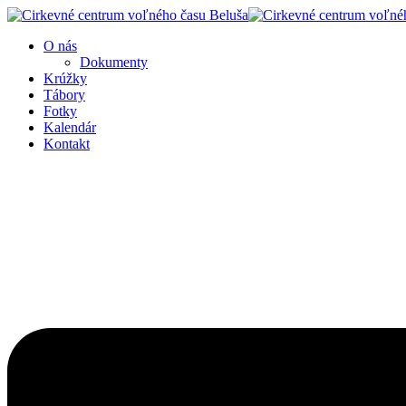
O nás
Dokumenty
Krúžky
Tábory
Fotky
Kalendár
Kontakt